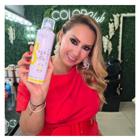
Secado ultra rápido:
Su fórmula se fija a la cutícula
del cabello en muy pocos segundos, evitando manchas
en la ropa, las manos o el rostro una vez que está
completamente seco.
Acabado indetectable:
Sus pigmentos de alta calidad
se adaptan visualmente al color natural o teñido,
eliminando el temido «efecto raíz» sin opacar el brillo
de tu melena.
Uso seguro y amigable:
Al ser una coloración de
carácter temporal, no contiene químicos agresivos que
alteren la estructura interna del cabello, protegiendo su
hidratación y elasticidad.
Modo de Aplicación para