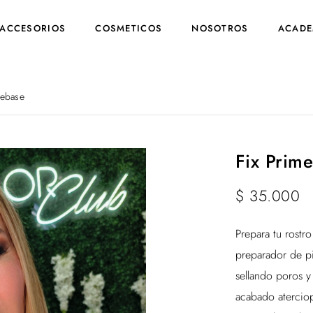
ACCESORIOS
COSMETICOS
NOSOTROS
ACADE
rebase
Fix Prim
$
35.000
Prepara tu rostr
preparador de pi
sellando poros y
acabado atercio