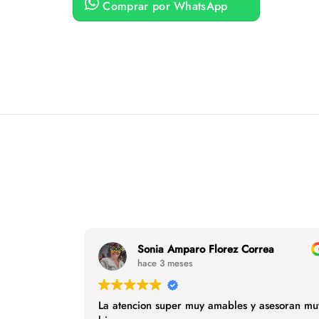
Comprar por WhatsApp
g
o
d
e
p
r
e
c
i
o
s
:
d
e
s
d
e
Sonia Amparo Florez Correa
$
hace 3 meses
1
9
La atencion super muy amables y asesoran mu
.