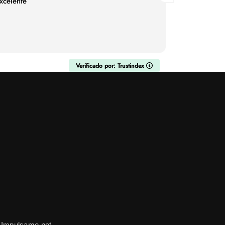
xcelente
atendió
Verificado por: Trustindex
 Impulsame.net