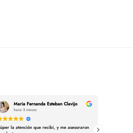
Maria Fernanda Esteban Clavijo
alic
hace 3 meses
hace
úper la atención que recibi, y me asesoraron
Excelente s