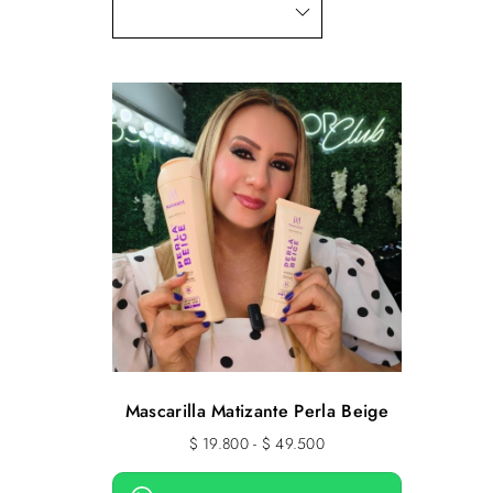
Mascarilla Matizante Perla Beige
R
$
19.800
-
$
49.500
a
n