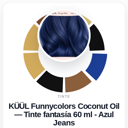
TINTE
Biokera Natura Fresh Yellow
Shot Curly Cream 300 ml
$ 96.900