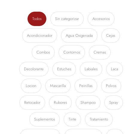
Todos
Sin categorizar
Accesorios
Acondicionador
Agua Oxigenada
Cejas
Combos
Contornos
Cremas
Decolorante
Estuches
Labiales
Laca
Locion
Mascarilla
Peinillas
Polvos
Retocador
Rubores
Shampoo
Spray
Suplementos
Tinte
Tratamiento
Tratamiento Capilar
Tratamiento Facial
Uñas